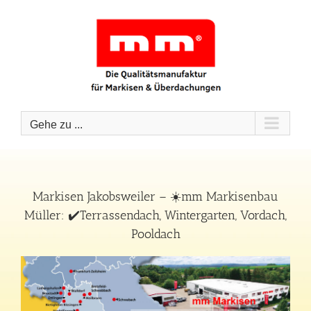
Zum
Inhalt
springen
Gehe zu ...
Markisen Jakobsweiler – ☀️mm Markisenbau
Müller: ✔️Terrassendach, Wintergarten, Vordach,
Pooldach