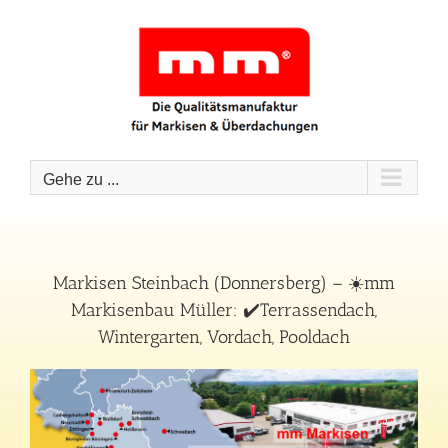
Zum
Inhalt
springen
Gehe zu ...
Markisen Steinbach (Donnersberg) – ☀️mm
Markisenbau Müller: ✔️Terrassendach,
Wintergarten, Vordach, Pooldach