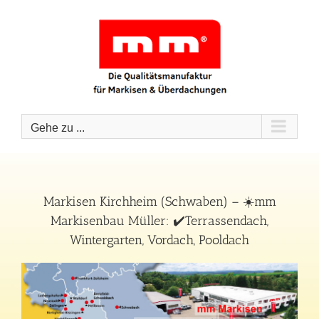
Zum
Inhalt
springen
Gehe zu ...
Markisen Kirchheim (Schwaben) – ☀️mm
Markisenbau Müller: ✔️Terrassendach,
Wintergarten, Vordach, Pooldach
Kirchheim