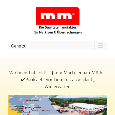
Zum
Inhalt
springen
Gehe zu ...
Markisen Lülsfeld – ☀️mm Markisenbau Müller:
✔️Pooldach, Vordach, Terrassendach,
Wintergarten