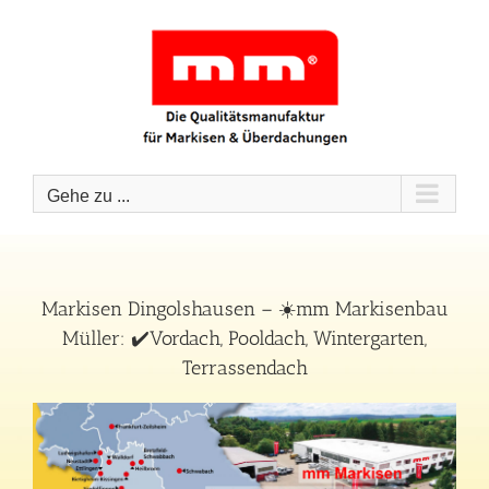
Zum
Inhalt
springen
Gehe zu ...
Markisen Dingolshausen – ☀️mm Markisenbau
Müller: ✔️Vordach, Pooldach, Wintergarten,
Terrassendach