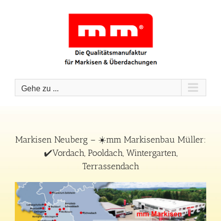
Zum
Inhalt
springen
Gehe zu ...
Markisen Neuberg – ☀️mm Markisenbau Müller:
✔️Vordach, Pooldach, Wintergarten,
Terrassendach