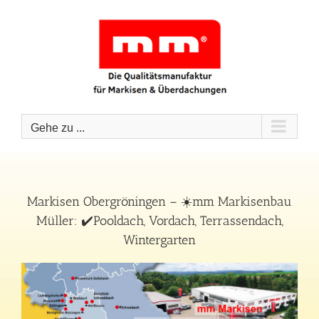
Zum
Inhalt
springen
Gehe zu ...
Markisen Obergröningen – ☀️mm Markisenbau
Müller: ✔️Pooldach, Vordach, Terrassendach,
Wintergarten