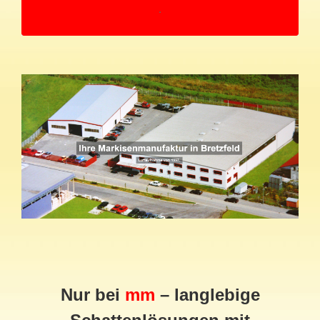
Nur bei
mm
– langlebige