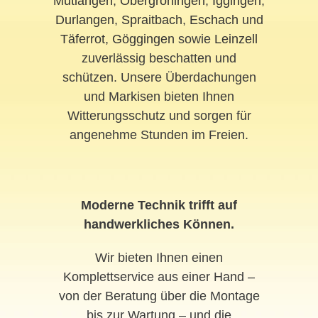
Mutlangen
,
Obergröningen
,
Iggingen
,
Durlangen
,
Spraitbach
,
Eschach
und
Täferrot
,
Göggingen
sowie
Leinzell
zuverlässig beschatten und
schützen. Unsere Überdachungen
und Markisen bieten Ihnen
Witterungsschutz und sorgen für
angenehme Stunden im Freien.
Moderne Technik trifft auf
handwerkliches Können.
Wir bieten Ihnen einen
Komplettservice aus einer Hand –
von der Beratung über die Montage
bis zur Wartung – und die