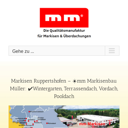
Zum
Inhalt
springen
Gehe zu ...
Markisen Ruppertshofen – ☀️mm Markisenbau
Müller: ✔️Wintergarten, Terrassendach, Vordach,
Pooldach