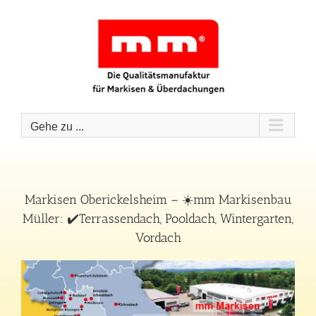
Zum
Inhalt
springen
Gehe zu ...
Markisen Oberickelsheim – ☀️mm Markisenbau
Müller: ✔️Terrassendach, Pooldach, Wintergarten,
Vordach