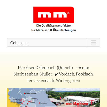
Zum
Inhalt
springen
Gehe zu ...
Markisen Offenbach (Queich) – ☀️mm
Markisenbau Müller: ✔️Vordach, Pooldach,
Terrassendach, Wintergarten