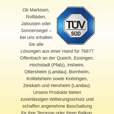
Ob Markisen,
Rollläden,
Jalousien oder
Sonnensegel –
bei uns erhalten
Sie alle
Lösungen aus einer Hand für 76877
Offenbach an der Queich,
Essingen
,
Hochstadt (Pfalz)
,
Insheim
,
Ottersheim (Landau)
,
Bornheim
,
Knittelsheim
sowie
Knöringen
,
Zeiskam
und
Herxheim (Landau)
.
Unsere Produkte bieten
zuverlässigen Witterungsschutz und
schaffen angenehme Beschattung
für Ihre Terrasse oder Ihren Balkon.