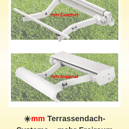
☀️
mm
Terrassendach-