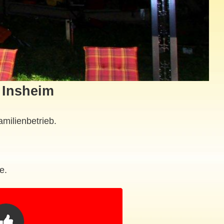
n Insheim
milienbetrieb.
e.