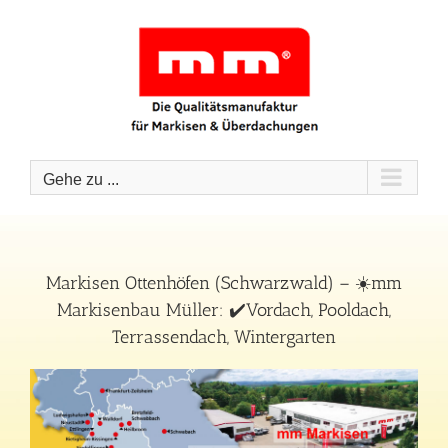
Zum
Inhalt
springen
Gehe zu ...
Markisen Ottenhöfen (Schwarzwald) – ☀️mm
Markisenbau Müller: ✔️Vordach, Pooldach,
Terrassendach, Wintergarten