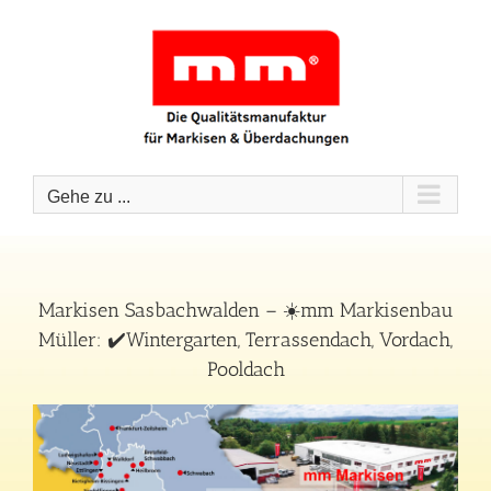
Zum
Inhalt
springen
Gehe zu ...
Markisen Sasbachwalden – ☀️mm Markisenbau
Müller: ✔️Wintergarten, Terrassendach, Vordach,
Pooldach