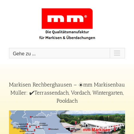
Zum
Inhalt
springen
Gehe zu ...
Markisen Rechberghausen – ☀️mm Markisenbau
Müller: ✔️Terrassendach, Vordach, Wintergarten,
Pooldach