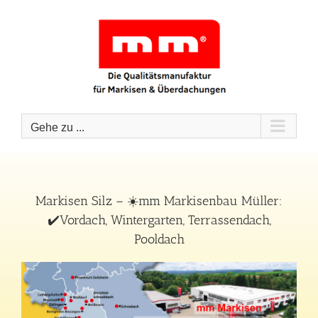
Zum
Inhalt
springen
Gehe zu ...
Markisen Silz – ☀️mm Markisenbau Müller:
✔️Vordach, Wintergarten, Terrassendach,
Pooldach