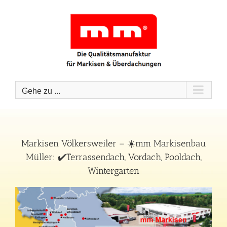
Zum
Inhalt
springen
Gehe zu ...
Markisen Völkersweiler – ☀️mm Markisenbau
Müller: ✔️Terrassendach, Vordach, Pooldach,
Wintergarten