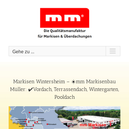
Zum
Inhalt
springen
Gehe zu ...
Markisen Wintersheim – ☀️mm Markisenbau
Müller: ✔️Vordach, Terrassendach, Wintergarten,
Pooldach