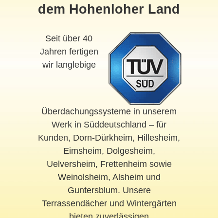
dem Hohenloher Land
Seit über 40
Jahren fertigen
wir langlebige
Überdachungssysteme in unserem
Werk in Süddeutschland – für
Kunden,
Dorn-Dürkheim
,
Hillesheim
,
Eimsheim
,
Dolgesheim
,
Uelversheim
,
Frettenheim
sowie
Weinolsheim
,
Alsheim
und
Guntersblum
. Unsere
Terrassendächer und Wintergärten
bieten zuverlässigen