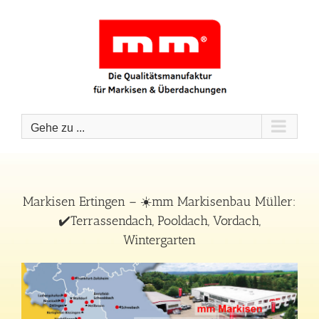
Zum
Inhalt
springen
Gehe zu ...
Markisen Ertingen – ☀️mm Markisenbau Müller:
✔️Terrassendach, Pooldach, Vordach,
Wintergarten