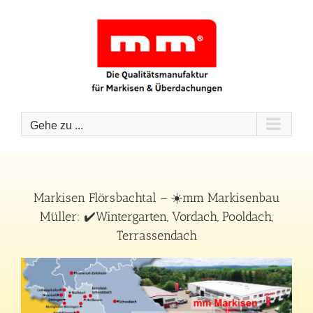
Zum
Inhalt
springen
Gehe zu ...
Markisen Flörsbachtal – ☀️mm Markisenbau
Müller: ✔️Wintergarten, Vordach, Pooldach,
Terrassendach