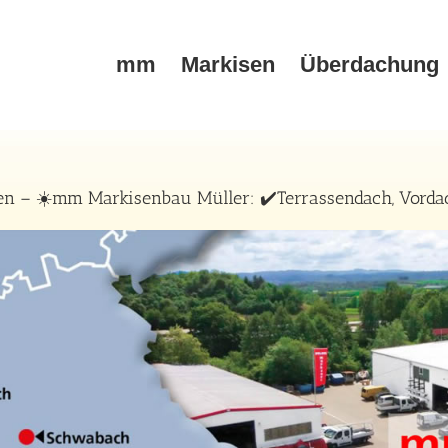
mm
Markisen
Überdachung
n – ☀️mm Markisenbau Müller: ✔️Terrassendach, Vordach