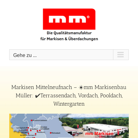
Zum
Inhalt
springen
Gehe zu ...
Markisen Mittelneufnach – ☀️mm Markisenbau
Müller: ✔️Terrassendach, Vordach, Pooldach,
Wintergarten